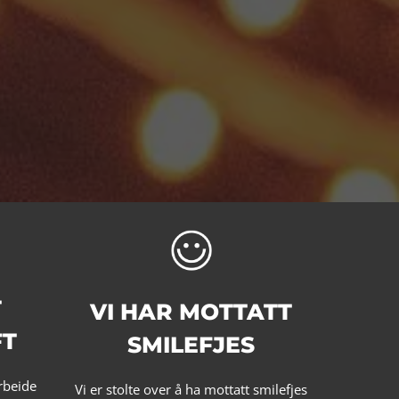
T
VI HAR MOTTATT
FT
SMILEFJES
rbeide
Vi er stolte over å ha mottatt smilefjes