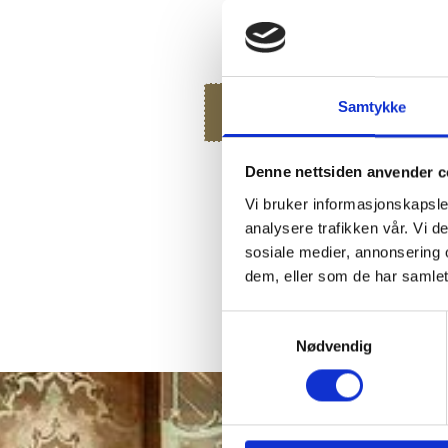
Samtykke
SELSKAP
Denne nettsiden anvender c
Vi bruker informasjonskapsler
analysere trafikken vår. Vi 
MELD DEG PÅ 
sosiale medier, annonsering 
dem, eller som de har samlet
Samtykkevalg
Nødvendig