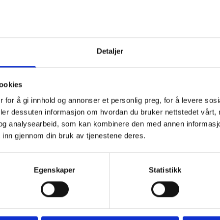
MENY
Detaljer
LUNSJ MENY
ookies
 for å gi innhold og annonser et personlig preg, for å levere sos
deler dessuten informasjon om hvordan du bruker nettstedet vårt,
VÅRES NYHETS BREV
og analysearbeid, som kan kombinere den med annen informasjon d
 inn gjennom din bruk av tjenestene deres.
Egenskaper
Statistikk