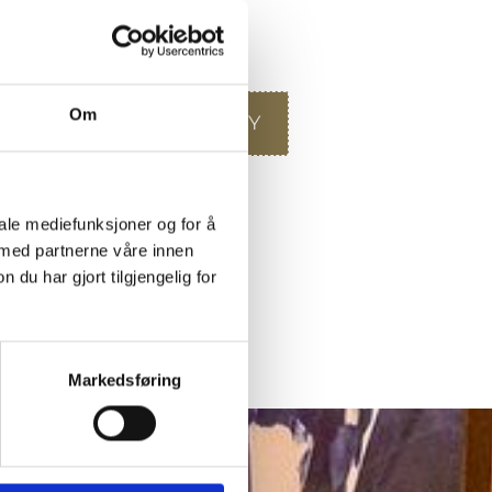
Om
KVELD MENY
iale mediefunksjoner og for å
 med partnerne våre innen
u har gjort tilgjengelig for
Markedsføring