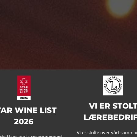
VI ER STOL
TAR WINE LIST
LÆREBEDRI
2026
Vi er stolte over vårt samma
erie Hansken is recommended