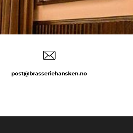
post@brasseriehansken.no